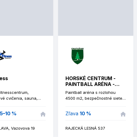
ness
HORSKÉ CENTRUM -
PAINTBALL ARÉNA -
CHATA ŽIAR
fitnesscentrum,
Paintball aréna s rozlohou
vé cvičenia, sauna,
4500 m2, bezpečnostné siete,
i.
komplexná výzbroj a výstroj s
animátori, nočný paintball,
5–10 %
Zľava
10 %
zimný paintball.
LAVA, Vazovova 19
RAJECKÁ LESNÁ 537