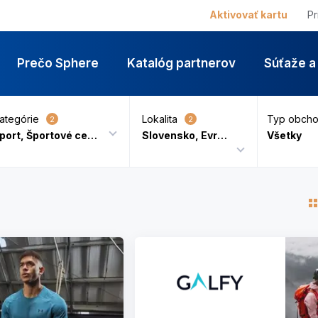
Katalog partn
Aktivovať kartu
Pr
Prečo Sphere
Katalóg partnerov
Súťaže a
ategórie
Lokalita
Typ obch
2
2
Šport, Športové centrá, Lyžiarske strediská
Slovensko, Evropa
Všetky