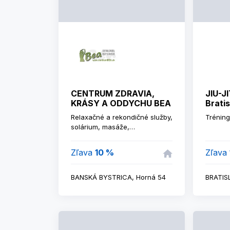
CENTRUM ZDRAVIA,
JIU-J
KRÁSY A ODDYCHU BEA
Brati
Relaxačné a rekondičné služby,
Tréningy
solárium, masáže,
zoštíhľovacie štúdio, zdravá
výživa.
Zľava
10 %
Zľava
BANSKÁ BYSTRICA, Horná 54