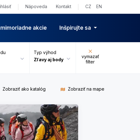
erov
ihlásiť
|
Nápoveda
Kontakt
|
CZ
EN
 mimoriadne akcie
Inšpirujte sa
odu
Typ výhod
vymazať
Zľavy aj body
filter
Zobraziť ako katalóg
Zobraziť na mape