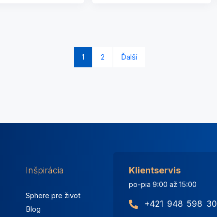
1
2
Ďalší
Inšpirácia
Klientservis
po-pia 9:00 až 15:00
Sphere pre život
+421 948 598 30
Blog