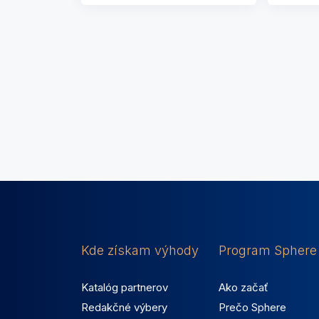
precvičovanie bojových
športov, alebo yógu,
gymnastiku a pilates.
Kde získam výhody
Program Sphere
Katalóg partnerov
Ako začať
Redakčné výbery
Prečo Sphere