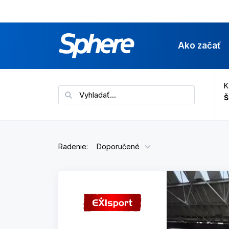
Ako začať
K
Radenie:
Doporučené