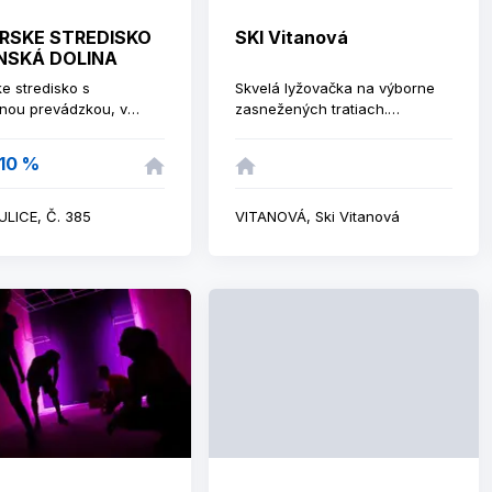
gastronómiou, a dopriať si
ARSKE STREDISKO
SKI Vitanová
rýchle osvieženie v Aprés-ski
NSKÁ DOLINA
bare
ke stredisko s
Skvelá lyžovačka na výborne
nou prevádzkou, v
zasnežených tratiach.
 sezóne ponuka
Ubytovanie a stravovanie
ého lyžovania s
priamo v stredisku. Bezplatné
10 %
ckým zasnežovaním, 4
parkovanie - kapacita 500
ová lanovka, bežecké
parkovacích miest.
ie, v letnej sezóne
ULICE, Č. 385
VITANOVÁ, Ski Vitanová
ka .Od mája do októbra v
zke BIKEPARK Jasenská.