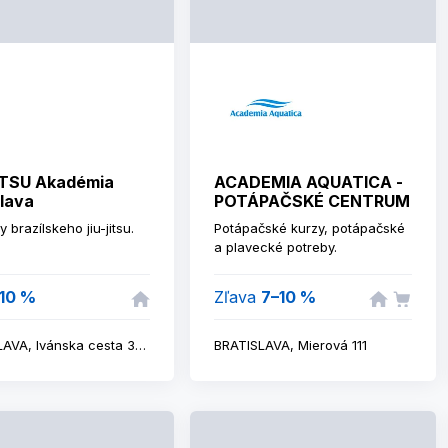
ITSU Akadémia
ACADEMIA AQUATICA -
slava
POTÁPAČSKÉ CENTRUM
 brazílskeho jiu-jitsu.
Potápačské kurzy, potápačské
a plavecké potreby.
10 %
Zľava
7–10 %
BRATISLAVA, Ivánska cesta 30/D
BRATISLAVA, Mierová 111