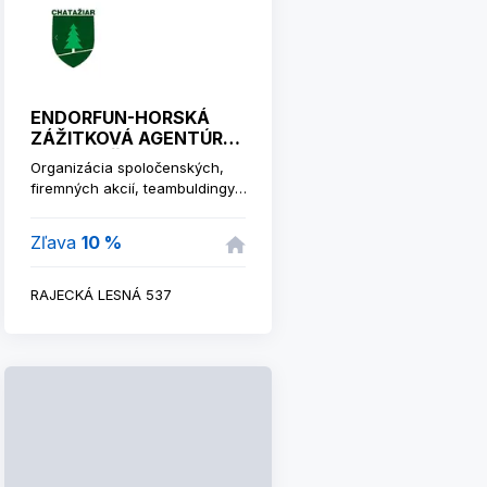
ENDORFUN-HORSKÁ
ZÁŽITKOVÁ AGENTÚRA
- CHATA ŽIAR
Organizácia spoločenských,
firemných akcií, teambuldingy,
festivaly a animácie na kľúč,
špecializované programy -
Zľava
10 %
paintball, zorbing, lukostreľba a
streľba z kuše, lanové dráhy,
animácie pre deti,.
RAJECKÁ LESNÁ 537