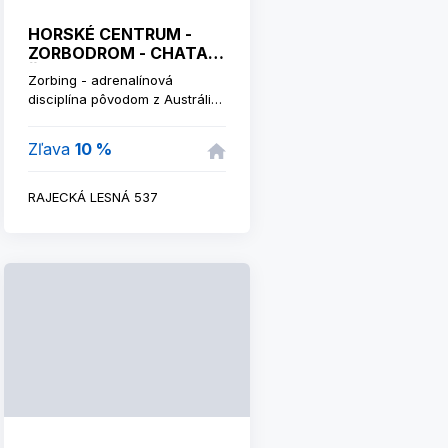
HORSKÉ CENTRUM -
ZORBODROM - CHATA
ŽIAR
Zorbing - adrenalínová
disciplína pôvodom z Austrálie,
3,5 m transparentný guľový
modul pre 2 osoby, 200 m
Zľava
10 %
dráha v prírodnom areáli.
RAJECKÁ LESNÁ 537