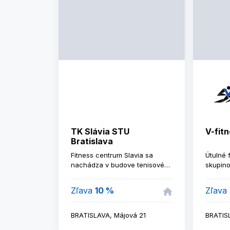
TK Slávia STU
V-fit
Bratislava
Fitness centrum Slavia sa
Útulné 
nachádza v budove tenisového
skupino
klubu TK Slávia STU. Priestory
free wif
centra sú vybavené strojmi od
Zľava
10 %
Zľava
firmy DAFE a okrem klasickej
posilňovne a kardio zóny,
ponúkame možnosť prenájmu
BRATISLAVA, Májová 21
BRATIS
úpolovej miestnosti, či už na