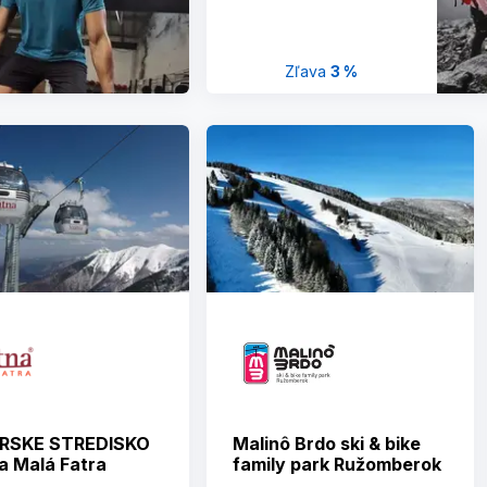
Zľava
3 %
ARSKE STREDISKO
Malinô Brdo ski & bike
a Malá Fatra
family park Ružomberok