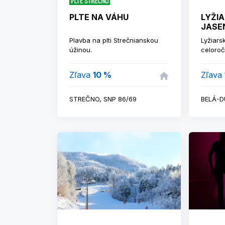
zariadenia zaručujúce rýchlosť
PLTE NA VÁHU
LYŽI
a pohodlnosť. Pre deti i
JASE
dospelých je v zime pripravený
špeciálny program a atrakcie.
Plavba na plti Strečnianskou
Lyžiars
úžinou.
celoroč
zimnej
zjazdov
Zľava
10 %
Zľava
techni
sedačk
lyžovan
STREČNO, SNP 86/69
BELÁ-D
turisti
prevád