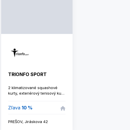
TRIONFO SPORT
2 klimatizované squashové
kurty, exteriérový tenisový kurt
s nočným osvetlením,
požičovňa squashových a
Zľava
10 %
tenisových rakiet a loptičiek.
PREŠOV, Jiráskova 42