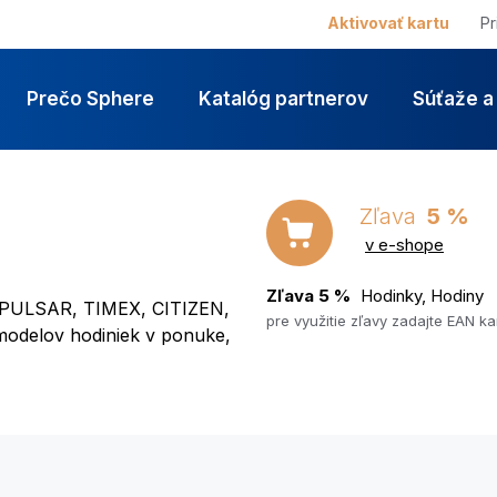
Aktivovať kartu
Pr
Prečo Sphere
Katalóg partnerov
Súťaže a
Zľava
5 %
v e-shope
Zľava 5 %
Hodinky, Hodiny
, PULSAR, TIMEX, CITIZEN,
pre využitie zľavy zadajte EAN k
modelov hodiniek v ponuke,