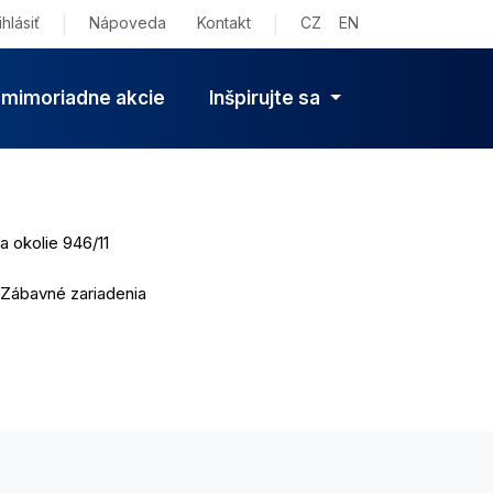
ihlásiť
|
Nápoveda
Kontakt
|
CZ
EN
 mimoriadne akcie
Inšpirujte sa
 okolie 946/11
a Zábavné zariadenia