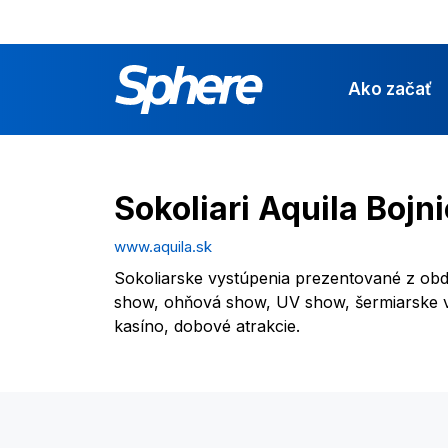
Ako začať
Sokoliari Aquila Bojn
www.aquila.sk
Sokoliarske vystúpenia prezentované z ob
show, ohňová show, UV show, šermiarske v
kasíno, dobové atrakcie.