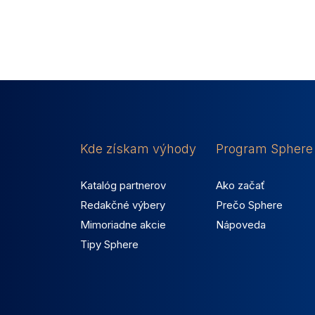
Kde získam výhody
Program Sphere
Katalóg partnerov
Ako začať
Redakčné výbery
Prečo Sphere
Mimoriadne akcie
Nápoveda
Tipy Sphere