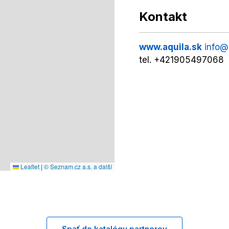
Kontakt
www.aquila.sk
info@
tel. +421905497068
Leaflet
|
© Seznam.cz a.s. a další
Spať do katalógu partnerov