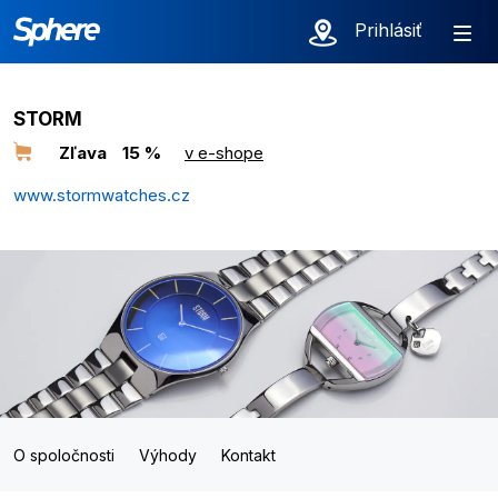
Prihlásiť
STORM
Zľava
15 %
v e-shope
www.stormwatches.cz
O spoločnosti
Výhody
Kontakt