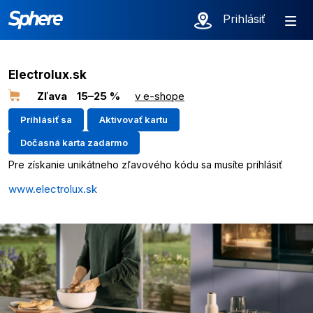
Prihlásiť
Electrolux.sk
Zľava
15–25 %
v e-shope
Prihlásiť sa
Aktivovať kartu
Dočasná karta zadarmo
Pre získanie unikátneho zľavového kódu sa musíte prihlásiť
www.electrolux.sk