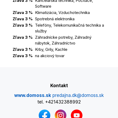
Zľava 3 %
Kancelárska technika, Počítače,
Software
Zľava 3 %
Klimatizácia, Vzduchotechnika
Zľava 3 %
Spotrebná elektronika
Zľava 3 %
Telefóny, Telekomunikačná technika a
služby
Zľava 3 %
Záhradnícke potreby, Záhradný
nábytok, Záhradníctvo
Zľava 3 %
Krby, Grily, Kachle
Zľava 3 %
na akciový tovar
Kontakt
www.domoss.sk
predajna.dk@domoss.sk
tel. +421432388992