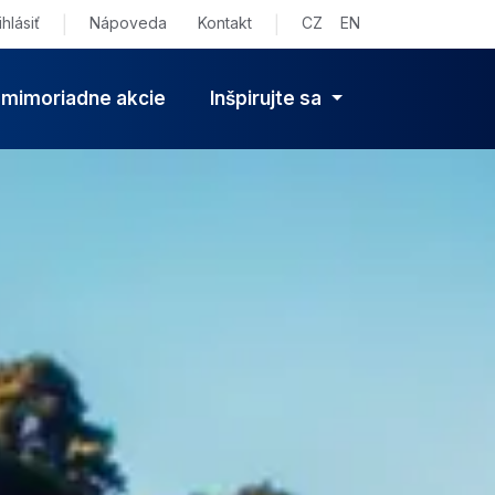
ihlásiť
|
Nápoveda
Kontakt
|
CZ
EN
 mimoriadne akcie
Inšpirujte sa