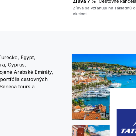
Zľava 7 %
Cestovné kancelá
Zľava sa vzťahuje na základnú c
akciami.
Turecko, Egypt,
ra, Cyprus,
pojené Arabské Emiráty,
portfólia cestovných
, Seneca tours a