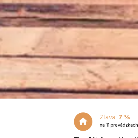
Zľava
7 %
na
11 prevádzkach