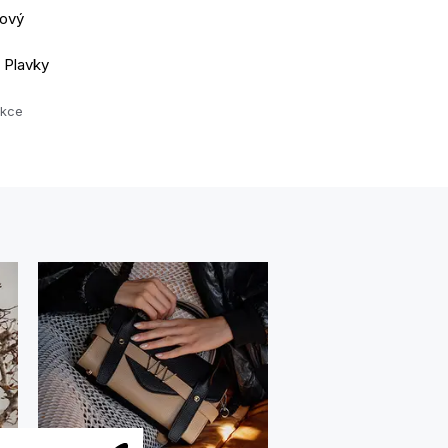
ový
 Plavky
ekce