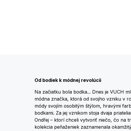
Od bodiek k módnej revolúcii
Na začiatku bola bodka... Dnes je VUCH ml
módna značka, ktorá od svojho vzniku v r
módy svojím osobitým štýlom, hravými farb
bodkami. Za jej vznikom stoja dvaja priateli
Ondřej – ktorí chceli vytvoriť niečo, čo na 
kolekcia peňaženiek zaznamenala okamžitý