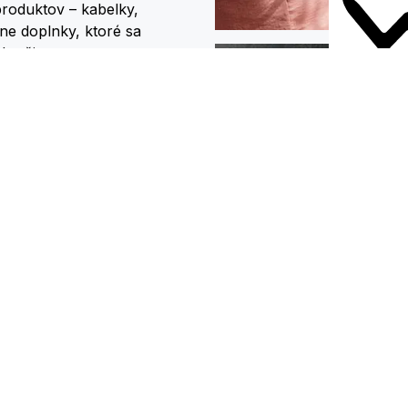
roduktov – kabelky,
ne doplnky, ktoré sa
ho života.
ma pre umenie a dizajn.
 dizajnéri z celej
vitu. Vuch kúsky sú
 svojím dizajnom, ktorý