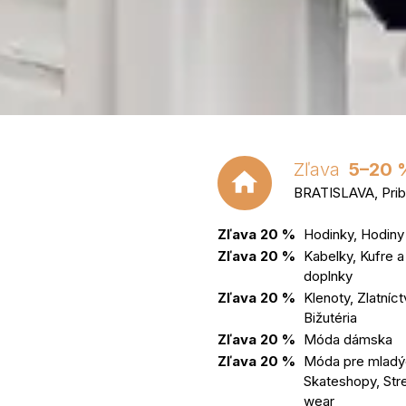
Zľava
5–20 
BRATISLAVA, Prib
Zľava 20 %
Hodinky, Hodiny
Zľava 20 %
Kabelky, Kufre a
doplnky
Zľava 20 %
Klenoty, Zlatníct
Bižutéria
Zľava 20 %
Móda dámska
Zľava 20 %
Móda pre mladý
Skateshopy, Str
wear