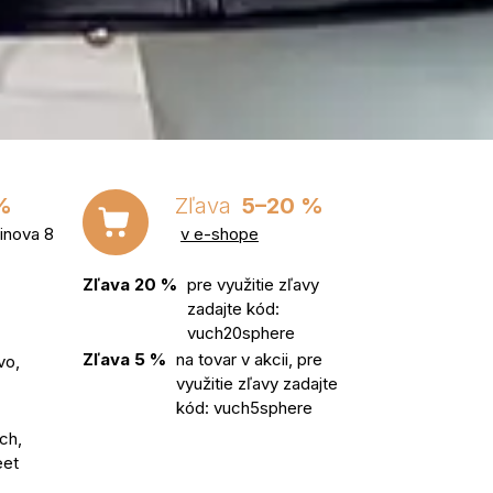
%
Zľava
5–20 %
inova 8
v e-shope
Zľava 20 %
pre využitie zľavy
zadajte kód:
vuch20sphere
Zľava 5 %
na tovar v akcii, pre
vo,
využitie zľavy zadajte
kód: vuch5sphere
ch,
eet