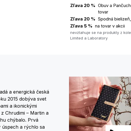
Zľava 20 %
Obuv a Pančuch
tovar
Zľava 20 %
Spodná bielizeň,
Zľava 5 %
na tovar v akcii
nevztahuje se na produkty z kol
Limited a Laboratory
adá a energická česká
oku 2015 dobýva svet
ami a ikonickými
a z Chrudimi – Martin a
trhu chýbalo. Prvá
 úspech a rýchlo sa