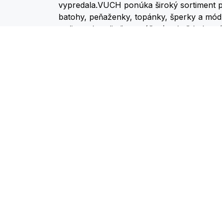
vypredala.VUCH ponúka široký sortiment p
batohy, peňaženky, topánky, šperky a mód
stali neodmysliteľnou súčasťou každodenné
VUCH je farebná bodka v mori šedej.
Vuch je viac než len značka – je to platfor
Na nových produktoch spolupracujú umelci a
Európy, čím spájajú módu, umenie a kreati
nielen praktické a funkčné, ale aj jedinečné
upúta a inšpiruje.
www.vuch.sk